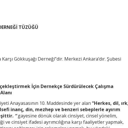
DERNEĞİ TÜZÜĞÜ
ğa Karşı Gökkuşağı Derneği”dir. Merkezi Ankara’dır. Şubesi
çekleştirmek İçin Dernekçe Sürdürülecek Çalışma
 Alanı
yeti Anayasasının 10. Maddesinde yer alan
“Herkes, dil, ırk
elsefi inanç, din, mezhep ve benzeri sebeplerle ayırım
ittir.
”
gayesine dönük olarak cinsiyet, cinsel yönelim,
tiği ve cinsiyet ifadesi ayrımcılığına karşı faaliyetler yapmak,