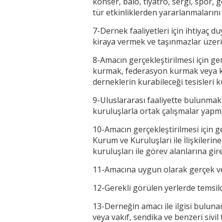
konser, balo, tiyatro, sergi, spor, 
tür etkinliklerden yararlanmaların
7-Dernek faaliyetleri için ihtiyaç 
kiraya vermek ve taşınmazlar üzeri
8-Amacın gerçekleştirilmesi için g
kurmak, federasyon kurmak veya kur
derneklerin kurabileceği tesisleri 
9-Uluslararası faaliyette bulunmak
kuruluşlarla ortak çalışmalar yap
10-Amacın gerçekleştirilmesi için 
Kurum ve Kuruluşları ile İlişkiler
kuruluşları ile görev alanlarına g
11-Amacına uygun olarak gerçek vey
12-Gerekli görülen yerlerde temsilc
13-Derneğin amacı ile ilgisi bulun
veya vakıf, sendika ve benzeri sivi