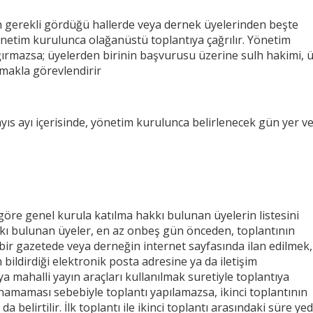
gerekli gördüğü hallerde veya dernek üyelerinden beşte
önetim kurulunca olağanüstü toplantıya çağrılır. Yönetim
ğırmazsa; üyelerden birinin başvurusu üzerine sulh hakimi, 
rmakla görevlendirir
ayıs ayı içerisinde, yönetim kurulunca belirlenecek gün yer v
re genel kurula katılma hakkı bulunan üyelerin listesini
kı bulunan üyeler, en az onbeş gün önceden, toplantının
bir gazetede veya derneğin internet sayfasında ilan edilmek,
n bildirdiği elektronik posta adresine ya da iletişim
mahalli yayın araçları kullanılmak suretiyle toplantıya
anamaması sebebiyle toplantı yapılamazsa, ikinci toplantının
 belirtilir. İlk toplantı ile ikinci toplantı arasındaki süre yed