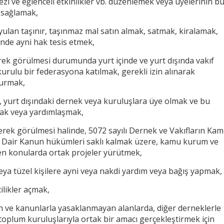
gezi ve eğlenceli etkinlikler vb. düzenlemek veya üyelerinin b
ı sağlamak,
duyulan taşınır, taşınmaz mal satın almak, satmak, kiralamak,
nde ayni hak tesis etmek,
erek görülmesi durumunda yurt içinde ve yurt dışında vakıf
ulu bir federasyona katılmak, gerekli izin alınarak
kurmak,
, yurt dışındaki dernek veya kuruluşlara üye olmak ve bu
mak veya yardımlaşmak,
gerek görülmesi halinde, 5072 sayılı Dernek ve Vakıfların Ka
ine Dair Kanun hükümleri saklı kalmak üzere, kamu kurum ve
iren konularda ortak projeler yürütmek,
a tüzel kişilere ayni veya nakdi yardım veya bağış yapmak,
ilikler açmak,
an ve kanunlarla yasaklanmayan alanlarda, diğer derneklerle
l toplum kuruluşlarıyla ortak bir amacı gerçekleştirmek için