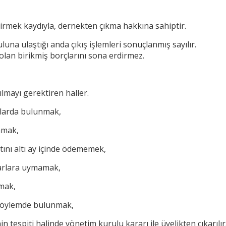
ldirmek kaydıyla, dernekten çıkma hakkına sahiptir.
luna ulaştığı anda çıkış işlemleri sonuçlanmış sayılır.
olan birikmiş borçlarını sona erdirmez.
lmayı gerektiren haller.
şlarda bulunmak,
nmak,
tını altı ay içinde ödememek,
rarlara uymamak,
lmak,
 söylemde bulunmak,
 tespiti halinde yönetim kurulu kararı ile üyelikten çıkarılır