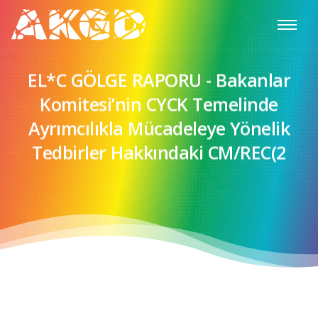
EL*C GÖLGE RAPORU - Bakanlar
Komitesi’nin CYCK Temelinde
Ayrımcılıkla Mücadeleye Yönelik
Tedbirler Hakkındaki CM/REC(2