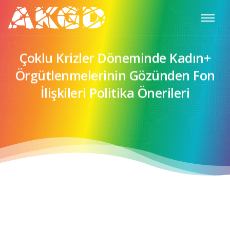
Çoklu Krizler Döneminde Kadın+
Örgütlenmelerinin Gözünden Fon
İlişkileri Politika Önerileri