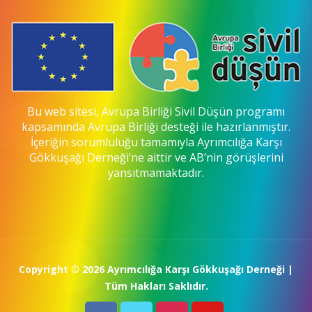
Bu web sitesi, Avrupa Birliği Sivil Düşün programı
kapsamında Avrupa Birliği desteği ile hazırlanmıştır.
İçeriğin sorumluluğu tamamıyla Ayrımcılığa Karşı
Gökkuşağı Derneği’ne aittir ve AB’nin görüşlerini
yansıtmamaktadır.
Copyright © 2026
Ayrımcılığa Karşı Gökkuşağı Derneği
|
Tüm Hakları Saklıdır.